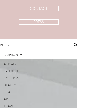
CONTACT
PRESS
BLOG
FASHION
All Posts
FASHION
EMOTION
BEAUTY
HEALTH
ART
TRAVEL