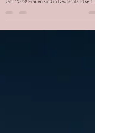
Was ist das eigentlich immer noch für ein
Riesending mit den High-Heels? Wir leben im
Jahr 2023! Frauen sind in Deutschland seit
1919...