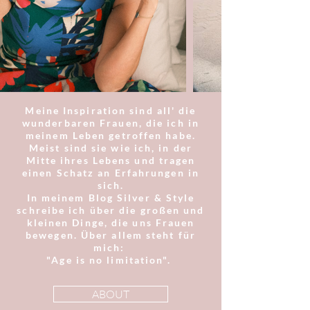
Meine Inspiration sind all' die
wunderbaren Frauen, die ich in
meinem Leben getroffen habe.
Meist sind sie wie ich, in der
Mitte ihres Lebens und tragen
einen Schatz an Erfahrungen in
sich.
In meinem Blog Silver & Style
schreibe ich über die großen und
kleinen Dinge, die uns Frauen
bewegen. Über allem steht für
mich:
"Age is no limitation".
ABOUT