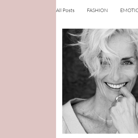
All Posts
FASHION
EMOTI