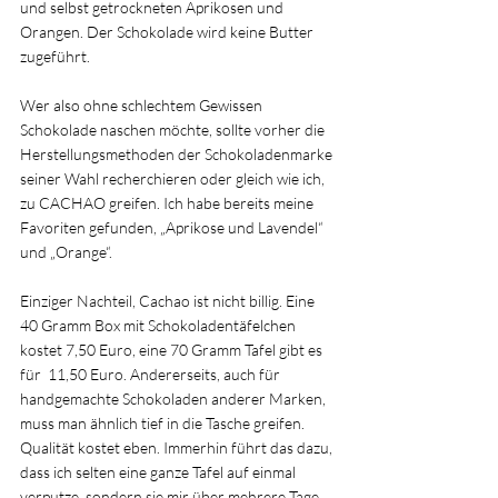
und selbst getrockneten Aprikosen und 
Orangen. Der Schokolade wird keine Butter 
zugeführt.
Wer also ohne schlechtem Gewissen 
Schokolade naschen möchte, sollte vorher die 
Herstellungsmethoden der Schokoladenmarke 
seiner Wahl recherchieren oder gleich wie ich,  
zu CACHAO greifen. Ich habe bereits meine 
Favoriten gefunden, „Aprikose und Lavendel“ 
und „Orange“.
Einziger Nachteil, Cachao ist nicht billig. Eine 
40 Gramm Box mit Schokoladentäfelchen 
kostet 7,50 Euro, eine 70 Gramm Tafel gibt es 
für  11,50 Euro. Andererseits, auch für 
handgemachte Schokoladen anderer Marken, 
muss man ähnlich tief in die Tasche greifen.  
Qualität kostet eben. Immerhin führt das dazu, 
dass ich selten eine ganze Tafel auf einmal 
verputze, sondern sie mir über mehrere Tage 