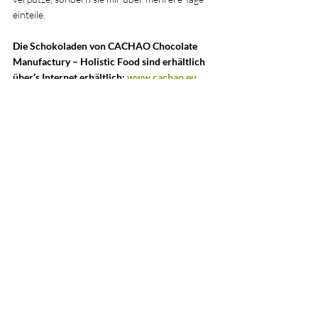
einteile.
Die Schokoladen von CACHAO Chocolate 
Manufactury – Holistic Food sind erhältlich 
über’s Internet erhältlich: 
www.cachao.eu
oder direkt im Laden. Er befindet sich
hinter 
dem sehenswerten Markt von Santa Catalina 
am Placa de la Navegacio 14a, 07013 Palma, 
Illes de Balears, Spain. Die Schokolade kann 
man dann gemütlich bei Tapas oder einem 
Kaffee rund um den Markt genießen.
Und noch ein Tip:
Bei einem Besuch im Laden, nimmt sich 
Chocolatier Tino Wolter fast immer die Zeit 
für eine Einweisung in die Schokoladen-
Geheimnisse inclusive Rundgang durch die 
kleine aber feine Manufaktur.
Danach versteht man noch besser, 