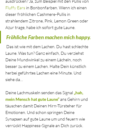
ausdrücken? Ja, zum Beispiel mit den Pullis von 
Fluffy Ears
 in Bonbonfarben. Wenn ich einen 
dieser fröhlichen Cashmere-Pullis in 
strahlendem Zitrone, Pink, Lemon Green oder 
Azur trage, habe ich sofort gute Laune. 
Fröhliche Farben machen mich happy.
 Das ist wie mit dem Lachen. Du hast schlechte 
Laune. Was tun? Ganz einfach, Du verziehst 
Deine Mundwinkel zu einem Lächeln, noch 
besser zu einem Lachen. Halte Dein künstlich 
herbei geführtes Lachen eine Minute. Und 
siehe da…
Deine Lachmuskeln senden das Signal 
„hah, 
mein Mensch hat gute Laune“
 ans Gehirn und 
täuschen damit Deinen Hirn-Türsteher für 
Emotionen. Und schon springen Deine 
Synapsen auf gute Laune um und feuern wie 
verrückt Happiness-Signale an Dich zurück. 