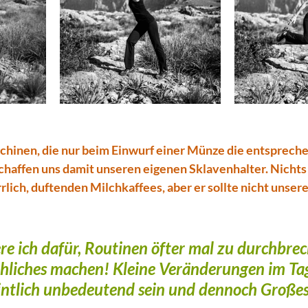
chinen, die nur beim Einwurf einer Münze die entsprec
chaffen uns damit unseren eigenen Sklavenhalter. Nichts 
lich, duftenden Milchkaffees, aber er sollte nicht unsere
re ich dafür, Routinen öfter mal zu durchbrec
liches machen! Kleine Veränderungen im Tag
ntlich unbedeutend sein und dennoch Großes