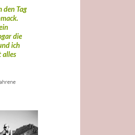
h den Tag 
hmack. 
ein 
ogar die 
und ich 
alles 
fahrene 