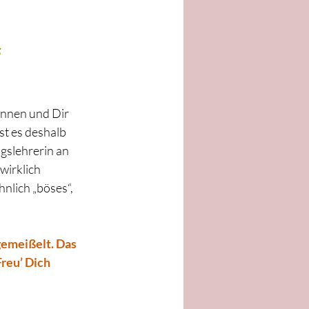
 
ennen und Dir 
t es deshalb 
gslehrerin an 
wirklich 
nlich „böses“, 
gemeißelt. Das 
reu’ Dich 