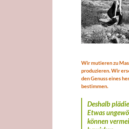
Wir mutieren zu Mas
produzieren. Wir ers
den Genuss eines herr
bestimmen.
Deshalb plädie
Etwas ungewöh
können vermei