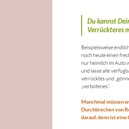
Du kannst Dein
Verrückteres 
Beispielsweise endlic
noch heute einen frec
nur heimlich im Auto 
und lasse alle verfügb
verrücktes und „gönne“
„verbotenes“.
Manchmal müssen wir 
Durchbrechen von Rou
darauf, denn ist eine