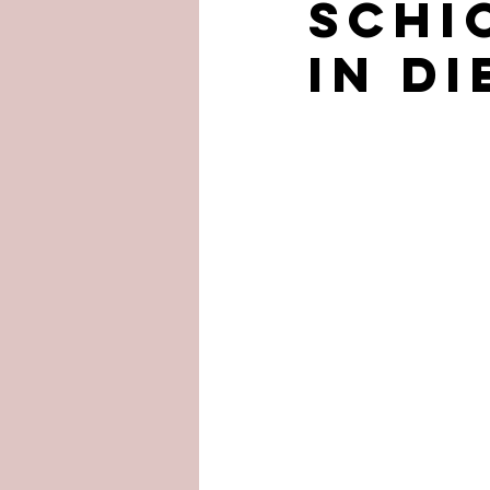
Schi
in d