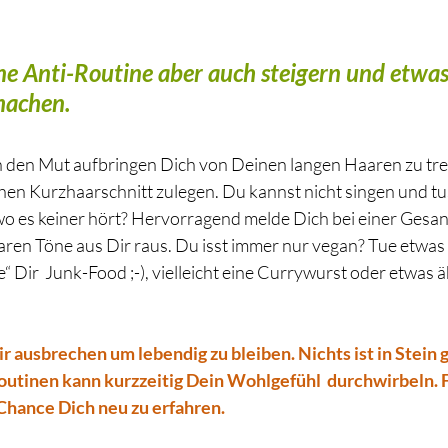
e Anti-Routine aber auch steigern und etwas
machen. 
h den Mut aufbringen Dich von Deinen langen Haaren zu tr
hen Kurzhaarschnitt zulegen. Du kannst nicht singen und tus
wo es keiner hört? Hervorragend melde Dich bei einer Gesan
aren Töne aus Dir raus. Du isst immer nur vegan? Tue etwas 
 Dir  Junk-Food ;-), vielleicht eine Currywurst oder etwas äh
ausbrechen um lebendig zu bleiben. Nichts ist in Stein 
tinen kann kurzzeitig Dein Wohlgefühl  durchwirbeln. F
 Chance Dich neu zu erfahren.