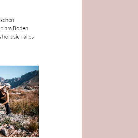
ischen 
nd am Boden  
hört sich alles 