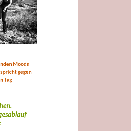
henden Moods 
spricht gegen 
n Tag 
hen. 
esablauf 
 