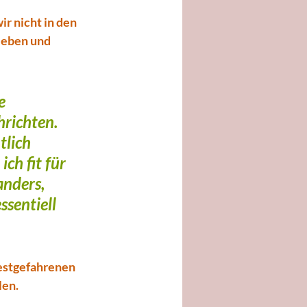
r nicht in den 
ieben und 
e 
richten. 
tlich 
ch fit für 
anders, 
ssentiell 
estgefahrenen 
en. 