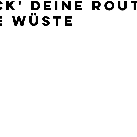
ck' Deine rou
ie Wüste